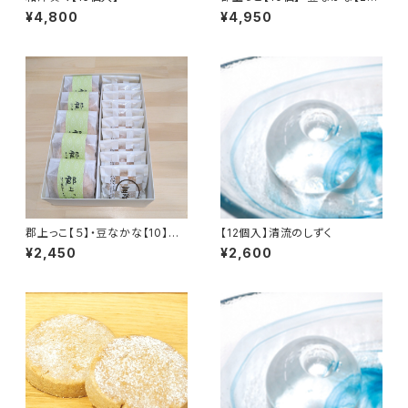
個】セット
¥4,800
¥4,950
郡上っこ【５】・豆なかな【10】セ
【12個入】清流のしずく
ット
¥2,450
¥2,600