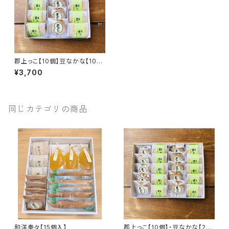
郡上っこ【10個】豆なかな【10
個】セット
¥3,700
同じカテゴリの商品
和洋奏々【15個入】
郡上っこ【10個】・豆なかな【20