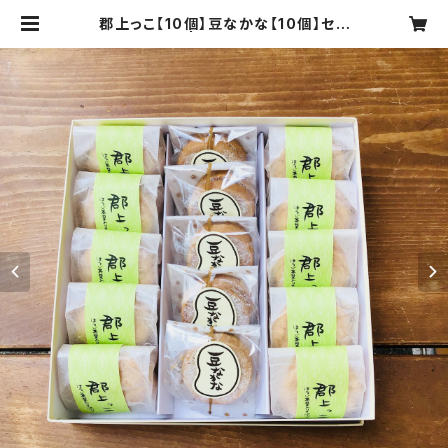
郡上っこ【10個】豆なかな【10個】セッ
ト | 中庄菓子店