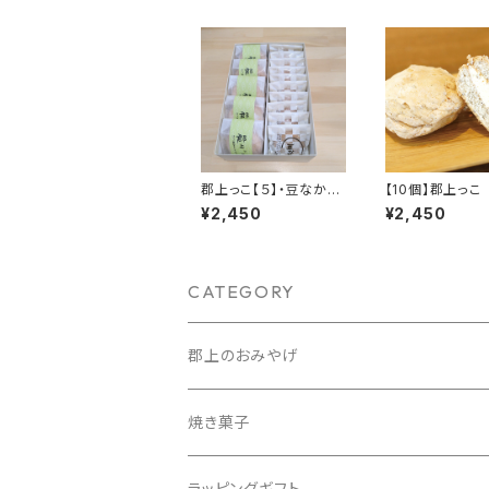
郡上っこ【５】・豆なかな
【10個】郡上っこ
【10】セット
¥2,450
¥2,450
CATEGORY
郡上のおみやげ
人気商品詰め合わせ
焼き菓子
ラッピングギフト