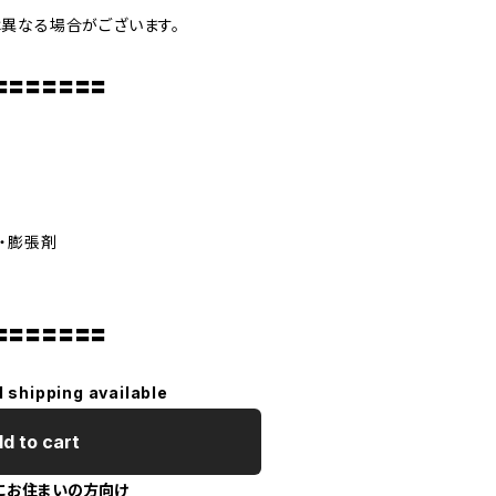
異なる場合がございます。
〓〓〓〓〓〓〓
・膨張剤
〓〓〓〓〓〓〓
l shipping available
d to cart
にお住まいの方向け