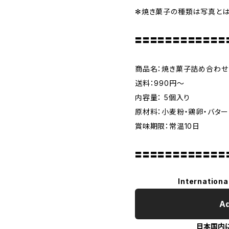
✻焼き菓子の種類は写真とは
〓〓〓〓〓〓〓〓〓〓〓〓
商品名：焼き菓子詰め合わせ
送料：990円〜
内容量： 5個入り
原材料：小麦粉・鶏卵・バター
賞味期限：常温10日
〓〓〓〓〓〓〓〓〓〓〓〓
Internationa
Ad
日本国内