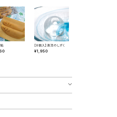
大鮎
【8個入】清流のしずく
60
¥1,950